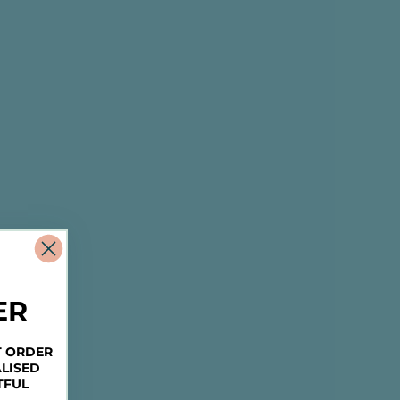
ER
T ORDER
LISED
TFUL