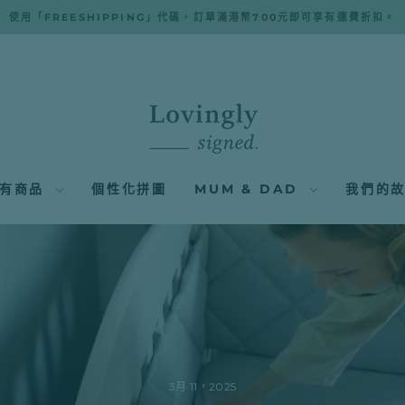
使用「FREESHIPPING」代碼，訂單滿港幣700元即可享有運費折扣。
暫
停
幻
燈
片
播
放
所有商品
個性化拼圖
MUM & DAD
我們的
3月 11，2025