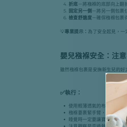
折底
－將襁褓的底部向上翻
固定另一側
－將另一側包裹
檢查舒適度
－確保襁褓包裹
💡
專業提示：
為了安全起見，一
嬰兒襁褓安全：注意
雖然襁褓包裹是安撫新生兒的好
✅
執行：
使用輕薄透氣的布料，例如
襁褓要裹緊手臂，但臀部要
睡覺時一定要讓寶寶仰躺。
注意觀察是否過熱－流汗或