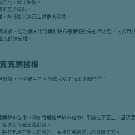
的嬰兒，減少哭鬧。
而不至於過熱。
睡，降低嬰兒猝死症候群的風險。
媽來說，這款
個人化竹纖維紗布襁褓
絕對是必備之選。它採用
整夜舒適安睡。
寶寶裹襁褓
有點難，但熟能生巧。請依照以下簡單步驟操作：
兒棉紗布包巾
（例如
竹纖維棉紗布包巾
）平鋪在平面上，呈現
，雙肩與折疊邊緣對齊。
，將其包裹在嬰兒的胸部，並將其塞到嬰兒的身體下方。