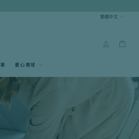
語
繁體中文
言
登入
大車
故事
愛心環球