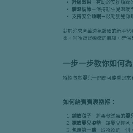
舒緩效果
－有助於安撫煩躁
體溫調節
－保持新生兒溫暖
支持安全睡眠
－鼓勵嬰兒仰
對於追求奢華透氣體驗的新手爸
柔，呵護寶寶嬌嫩的肌膚，確保
一步一步教你如何為
襁褓包裹嬰兒一開始可能看起來
如何給寶寶裹襁褓：
鋪放毯子
－將柔軟透氣的
嬰
擺放嬰兒姿勢
－讓嬰兒仰臥
包裹第一邊
－取襁褓的一側