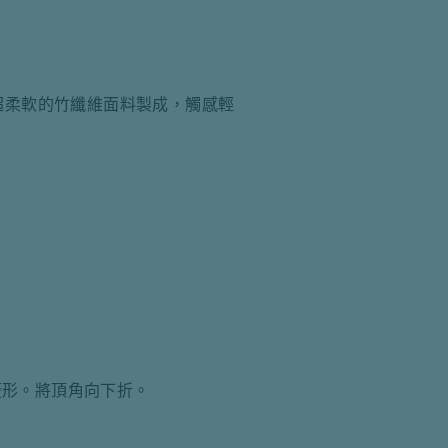
超柔軟的竹纖維面料製成，觸感輕
菱形。將頂角向下折。