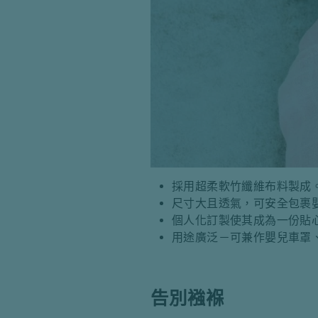
採用超柔軟竹纖維布料製成
尺寸大且透氣，可安全包裹
個人化訂製使其成為一份貼
用途廣泛－可兼作嬰兒車罩
告別襁褓