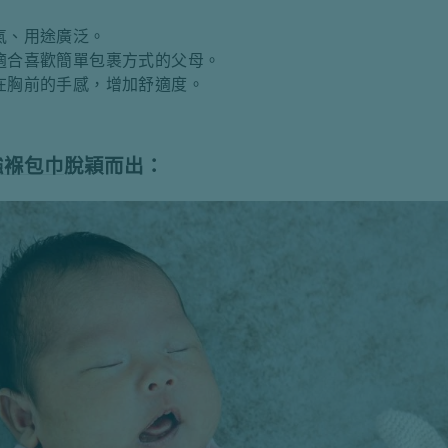
氣、用途廣泛。
適合喜歡簡單包裹方式的父母。
在胸前的手感，增加舒適度。
襁褓包巾
脫穎而出：