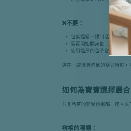
❌
不要：
包紮過緊－限制活動會導致
寶寶開始翻身後（大約 8 
使用過厚的毯子會導致過熱
選擇一款優質透氣的嬰兒襁褓，
如何為寶寶選擇最合
並非所有的嬰兒襁褓都一樣。以
襁褓的種類：