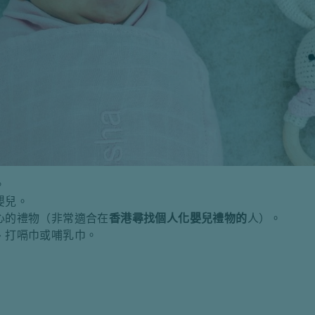
。
嬰兒。
心的禮物（非常適合在
香港尋找個人化嬰兒禮物的
人）。
、打嗝巾或哺乳巾。