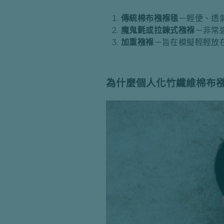
傳統
棉布襁褓毯
－輕便、透
魔鬼氈或拉鍊式襁褓
－非常
加重襁褓
－旨在模擬輕輕放
為什麼
個人化竹纖維棉布