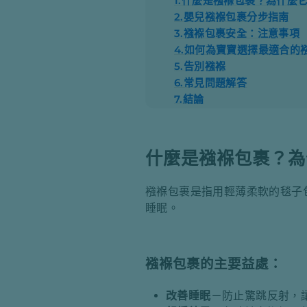
1.
什麼是襁褓包裹？為什麼
2.
嬰兒襁褓包裹分步指南
3.
襁褓包裹安全：注意事項
4.
如何為寶寶選擇最適合的
5.
告別襁褓
6.
常見問題解答
7.
結論
什麼是襁褓包裹？為
襁褓包裹是指用輕薄柔軟的毯子
睡眠。
襁褓包裹的主要益處：
改善睡眠
－防止驚跳反射，