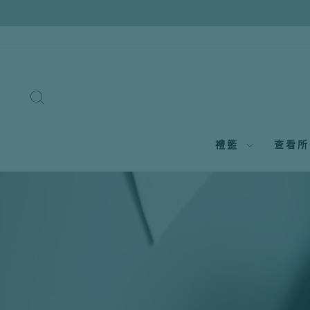
跳
至
內
容
搜尋
禮籃
查看