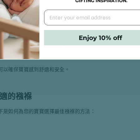
GIFTING INSPIRATION.
Enjoy 10% off
髖關節發育不良。
週大）就可以開始用襁褓包裹了。
。
可以確保寶寶感到舒適和安全。
適的襁褓
下是如何為您的寶寶選擇最佳襁褓的方法：