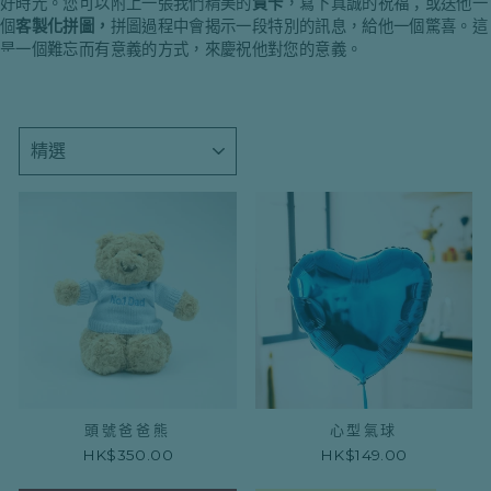
好時光。您可以附上一張我們精美的
賀卡
，寫下真誠的祝福；或送他一
個
客製化拼圖，
拼圖過程中會揭示一段特別的訊息，給他一個驚喜。這
是一個難忘而有意義的方式，來慶祝他對您的意義。
種
類
頭號爸爸熊
心型氣球
HK$350.00
HK$149.00