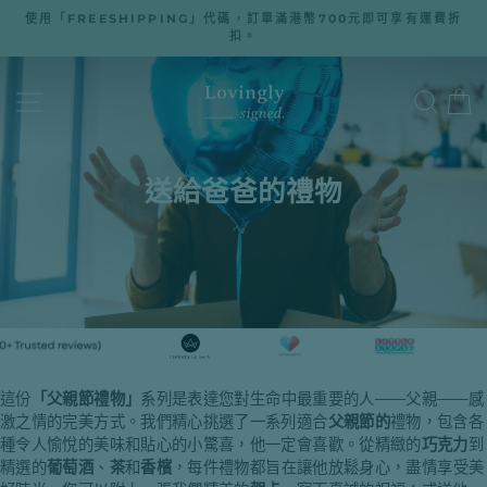
跳
使用「FREESHIPPING」代碼，訂單滿港幣700元即可享有運費折
至
扣。
暫
停
內
幻
燈
容
網站導航
搜尋
片
播
放
送給爸爸的禮物
這份
「父親節禮物」
系列是表達您對生命中最重要的人——父親——感
激之情的完美方式。我們精心挑選了一系列適合
父親節的
禮物，包含各
種令人愉悅的美味和貼心的小驚喜，他一定會喜歡。從精緻的
巧克力
到
精選的
葡萄酒
、
茶
和
香檳
，每件禮物都旨在讓他放鬆身心，盡情享受美