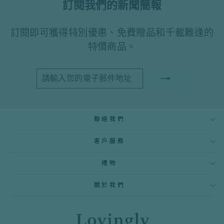
訂閱我們的新聞簡報
訂閱即可獲得特別優惠、免費贈品和千載難逢的
特價商品。
請
訂
輸
閱
入
您
的
電
聯絡我們
子
郵
件
客戶服務
地
址
禮物
關於我們