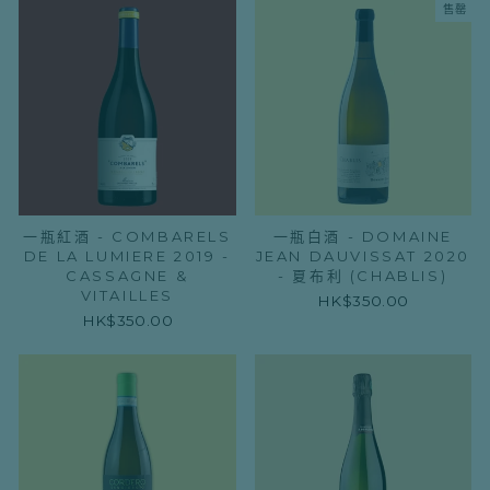
售罄
一瓶紅酒 - COMBARELS
一瓶白酒 - DOMAINE
DE LA LUMIERE 2019 -
JEAN DAUVISSAT 2020
CASSAGNE &
- 夏布利 (CHABLIS)
VITAILLES
HK$350.00
HK$350.00