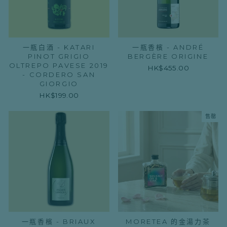
一瓶白酒 - KATARI
一瓶香檳 - ANDRÉ
PINOT GRIGIO
BERGÈRE ORIGINE
OLTREPO PAVESE 2019
HK$455.00
- CORDERO SAN
GIORGIO
HK$199.00
售罄
一瓶香檳 - BRIAUX
MORETEA 的金湯力茶