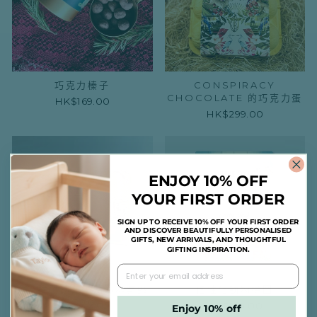
巧克力榛子
CONSPIRACY
CHOCOLATE 的巧克力蛋
HK$169.00
HK$299.00
ENJOY 10% OFF
YOUR FIRST ORDER
SIGN UP TO RECEIVE 10% OFF YOUR FIRST ORDER
AND DISCOVER BEAUTIFULLY PERSONALISED
GIFTS, NEW ARRIVALS, AND THOUGHTFUL
GIFTING INSPIRATION.
香港拼圖謎題：點心蒸氣逃
個性化動物拼圖
逸 500片
HK$199.00
Enjoy 10% off