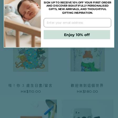
SIGN UP TO RECEIVE 10% OFF YOUR FIRST ORDER
AND DISCOVER BEAUTIFULLY PERSONALISED
GIFTS, NEW ARRIVALS, AND THOUGHTFUL
GIFTING INSPIRATION.
哇！你是 1 歲生日書/留言
哇！你 2 歲生日書/留言
HK$110.00
HK$110.00
Enjoy 10% off
哇！你 3 歲生日書/留言
歡迎來到這個世界
HK$110.00
HK$180.00