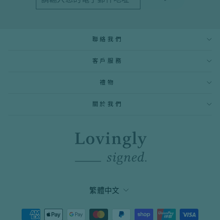
輸
閱
入
您
的
電
聯絡我們
子
郵
件
客戶服務
地
址
禮物
關於我們
語
繁體中文
言