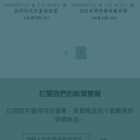
MINDFUL & CO KIDS 出
MINDFUL & CO KIDS 出
品的印花兒童瑜珈墊
品的世界地圖地板拼圖
HK$785.00
HK$465.00
1
2
下
一
個
訂閱我們的新聞簡報
訂閱即可獲得特別優惠、免費贈品和千載難逢的
特價商品。
請
訂