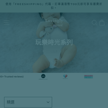
跳
使用「FREESHIPPING」代碼，訂單滿港幣700元即可享有運費折
至
扣。
暫
停
內
幻
燈
容
網站導航
搜尋
片
播
放
玩樂時光系列
種
類