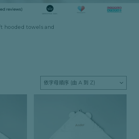
oft hooded towels and
種
類