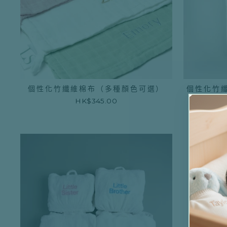
個性化竹纖維棉布（多種顏色可選）
個性化竹
HK$345.00