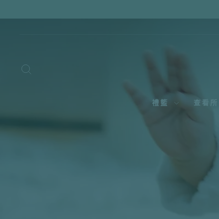
跳
至
內
容
搜尋
禮籃
查看