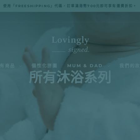
使用「FREESHIPPING」代碼，訂單滿港幣700元即可享有運費折扣。
暫
停
幻
燈
片
播
放
所有商品
個性化拼圖
MUM & DAD
我們的
所有沐浴系列