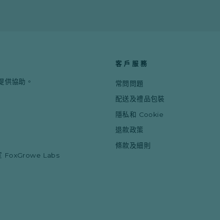
您
的
電
子
郵
件
地
客戶服務
址
提供協助。
常問問題
配送及禮品包裝
隱私和 Cookie
退款政策
條款及細則
xGrowe Labs