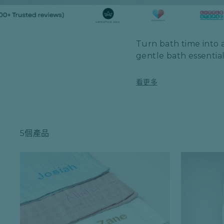
Turn bath time into 
gentle bath essentials
看更多
5個產品