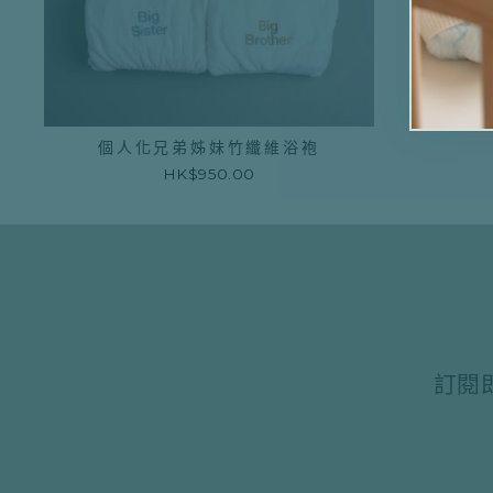
個人化兄弟姊妹竹纖維浴袍
HK$950.00
訂閱