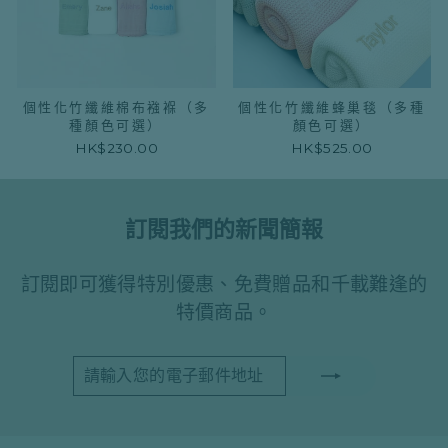
個性化竹纖維棉布襁褓（多
個性化竹纖維蜂巢毯（多種
種顏色可選）
顏色可選）
HK$230.00
HK$525.00
訂閱我們的新聞簡報
訂閱即可獲得特別優惠、免費贈品和千載難逢的
特價商品。
請
訂
輸
閱
入
您
的