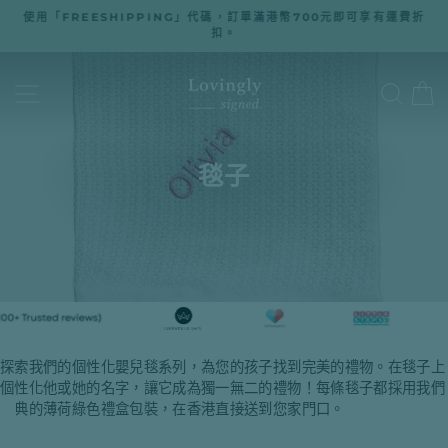
跳
使用「FREESHIPPING」代碼，訂單滿港幣700元即可享有運費折
至
扣。
暫
停
內
幻
燈
容
網站導航
搜尋
片
播
放
毯子
探索我們的個性化嬰兒毯系列，為您的孩子找到完美的禮物。在毯子上
個性化他或她的名字，讓它成為獨一無二的禮物！每條毯子都採用我們
經典的薄荷綠色禮盒包裝，在香港直接送到您家門口。