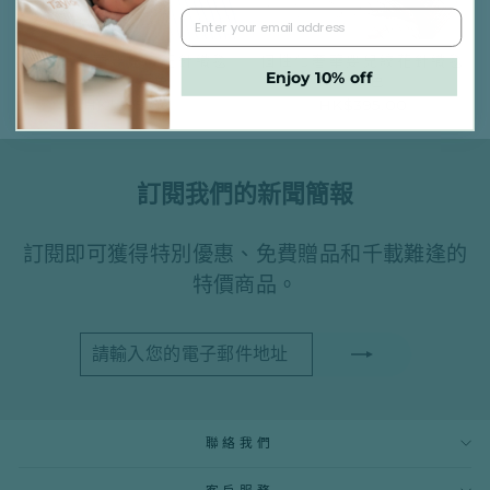
個性化奢華嬰兒絞花針織毯
個性化奢華嬰兒絞花針織毯
Enjoy 10% off
子 - 淡藍色
- 灰色
HK$395.00
HK$395.00
訂閱我們的新聞簡報
訂閱即可獲得特別優惠、免費贈品和千載難逢的
特價商品。
請
訂
輸
閱
入
您
的
電
聯絡我們
子
郵
件