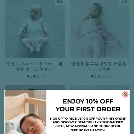
售罄
售罄
個性化 BABYGROW - 男
個性化奢華嬰兒絞花針織毯
女通用（3 件套）
子 - 淡粉色
HK$185.00
HK$395.00
ENJOY 10% OFF
YOUR FIRST ORDER
SIGN UP TO RECEIVE 10% OFF YOUR FIRST ORDER
AND DISCOVER BEAUTIFULLY PERSONALISED
GIFTS, NEW ARRIVALS, AND THOUGHTFUL
GIFTING INSPIRATION.