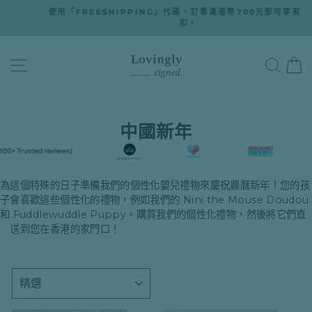
跳
使用「FREESHIPPING」代碼，訂單滿港幣700元即可享有運費折
至
扣。
暫
停
內
幻
燈
容
網站導航
搜尋
片
播
放
中國新年
為這個特殊的日子準備我們的個性化嬰兒禮物來慶祝農曆新年！您的孩
子會喜歡這些個性化的禮物，例如我們的 Nini the Mouse Doudou
和 Fuddlewuddle Puppy。購買我們的個性化禮物，然後將它們直
接送到您在香港的家門口！
種
類