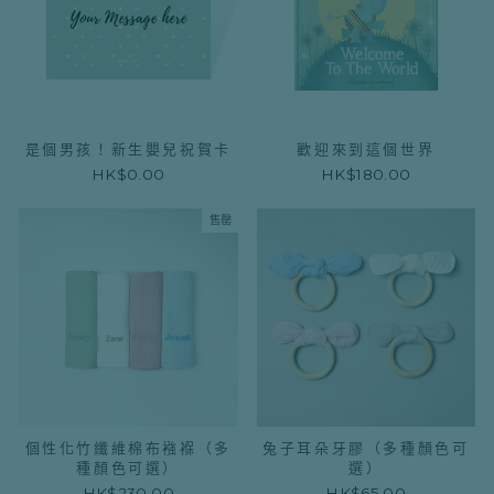
是個男孩！新生嬰兒祝賀卡
歡迎來到這個世界
HK$0.00
HK$180.00
售罄
個性化竹纖維棉布襁褓（多
兔子耳朵牙膠（多種顏色可
種顏色可選）
選）
HK$230.00
HK$65.00