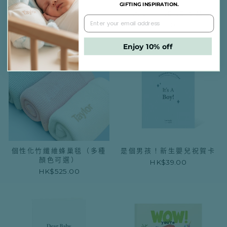
GIFTING INSPIRATION.
棉質汗布
木炭 MINENE 枕套
HK$175.00
HK$110.00
Enjoy 10% off
個性化竹纖維蜂巢毯（多種
是個男孩！新生嬰兒祝賀卡
顏色可選）
HK$39.00
HK$525.00