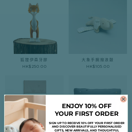
狐狸伊森牙膠
大象手腕撥浪鼓
HK$250.00
HK$105.00
ENJOY 10% OFF
YOUR FIRST ORDER
SIGN UP TO RECEIVE 10% OFF YOUR FIRST ORDER
AND DISCOVER BEAUTIFULLY PERSONALISED
GIFTS, NEW ARRIVALS, AND THOUGHTFUL