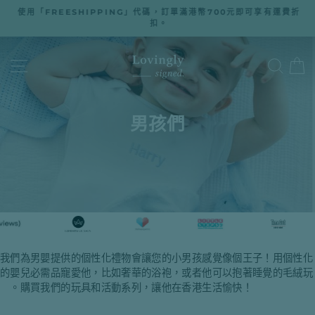
跳
使用「FREESHIPPING」代碼，訂單滿港幣700元即可享有運費折
至
扣。
暫
停
內
幻
燈
容
網站導航
搜尋
片
播
放
男孩們
我們為男嬰提供的個性化禮物會讓您的小男孩感覺像個王子！用個性化
的嬰兒必需品寵愛他，比如奢華的浴袍，或者他可以抱著睡覺的毛絨玩
具。購買我們的玩具和活動系列，讓他在香港生活愉快！