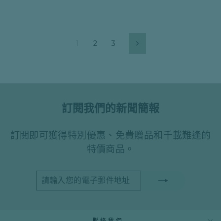
1
2
3
下
一
個
訂閱我們的新聞簡報
訂閱即可獲得特別優惠、免費贈品和千載難逢的
特價商品。
請
訂
輸
閱
入
您
的
電
聯絡我們