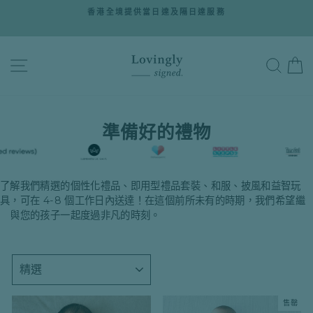
跳
折
香港全境提供當日達及隔日達服務
至
暫
停
內
幻
燈
容
網站導航
搜尋
片
播
放
準備好的禮物
了解我們精選的個性化禮品、即用型禮品套裝、和服、披風和益智玩
具，可在 4-8 個工作日內送達！在這個前所未有的時期，我們希望繼
續與您的孩子一起度過非凡的時刻。
種
類
售罄