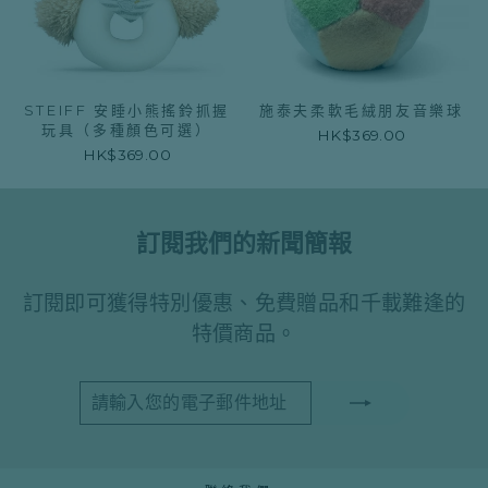
STEIFF 安睡小熊搖鈴抓握
施泰夫柔軟毛絨朋友音樂球
玩具（多種顏色可選）
HK$369.00
HK$369.00
訂閱我們的新聞簡報
訂閱即可獲得特別優惠、免費贈品和千載難逢的
特價商品。
請
訂
輸
閱
入
您
的
電