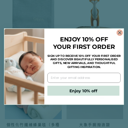
ENJOY 10% OFF
YOUR FIRST ORDER
個性化嬰兒絲質棉毯 - 灰色
狐狸伊森牙膠
HK$399.00
HK$250.00
SIGN UP TO RECEIVE 10% OFF YOUR FIRST ORDER
AND DISCOVER BEAUTIFULLY PERSONALISED
GIFTS, NEW ARRIVALS, AND THOUGHTFUL
GIFTING INSPIRATION.
Enjoy 10% off
個性化竹纖維蜂巢毯（多種
大象手腕撥浪鼓